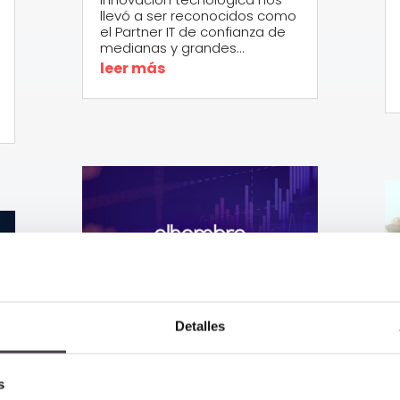
llevó a ser reconocidos como
el Partner IT de confianza de
medianas y grandes...
leer más
Detalles
Balance 2024
Alhambra IT:
s
Triunfo de la IA en