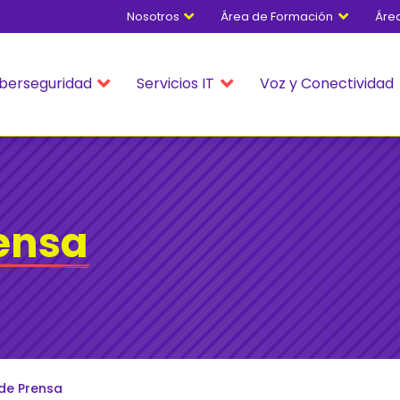
Nosotros
Área de Formación
Áre


berseguridad
Servicios IT
Voz y Conectividad


rensa
de Prensa