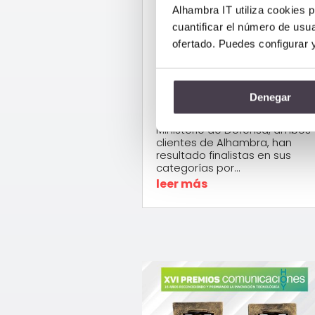
doble finalista en
Alhambra IT utiliza cookies p
los Premios ASLAN
cuantificar el número de usua
ofertado. Puedes configurar 
2025
Feb 26, 2025
|
Corporativo
,
Salud
Denegar
El Hospital Universitario
Fundación Alcorcón y el
Ministerio de Defensa, ambos
clientes de Alhambra, han
resultado finalistas en sus
categorías por...
leer más