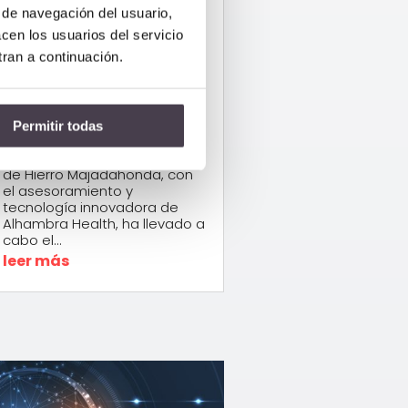
de enfermedades
s de navegación del usuario,
raras en la
acen los usuarios del servicio
patología de la
tran a continuación.
psoriasis
pustulosa
Permitir todas
Nov 21, 2024
|
Salud
El Hospital Universitario Puerta
de Hierro Majadahonda, con
el asesoramiento y
tecnología innovadora de
Alhambra Health, ha llevado a
cabo el...
leer más