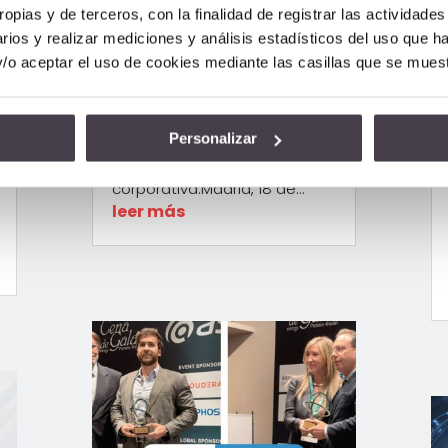
Salud
ropias y de terceros, con la finalidad de registrar las actividade
rios y realizar mediciones y análisis estadísticos del uso que h
Dic 18, 2024
|
Corporativo
,
y/o aceptar el uso de cookies mediante las casillas que se mues
Salud
Innovación, compromiso y
crecimiento: Un año marcado
por la IA, la excelencia
Personalizar
tecnológica y la
responsabilidad social
corporativa.Madrid, 18 de...
leer más