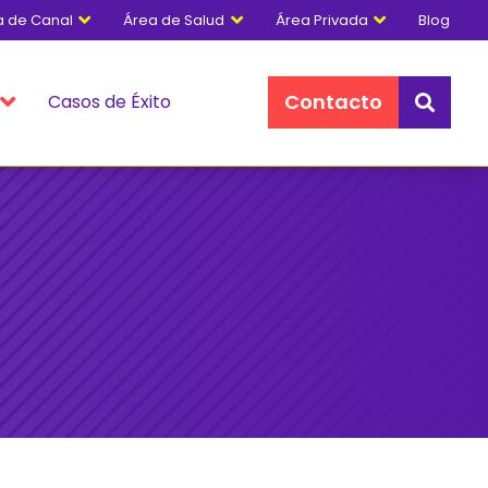
a de Canal
Área de Salud
Área Privada
Blog



Contacto
Casos de Éxito

