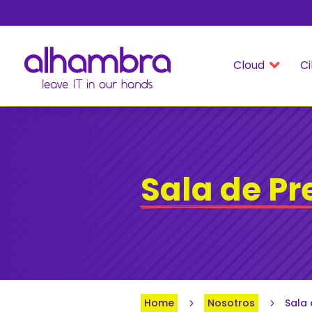
Cloud
Ci

Sala de P
Home
Nosotros
Sala 
5
5