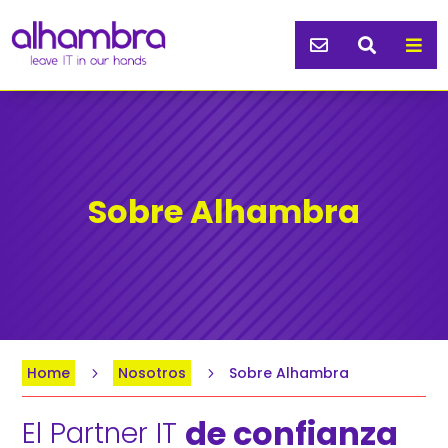



Sobre Alhambra
Home
Nosotros
Sobre Alhambra
5
5
de confianza 
El Partner IT 