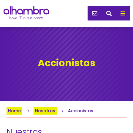



Accionistas
Home
Nosotros
Accionistas
5
5
Nuestros 