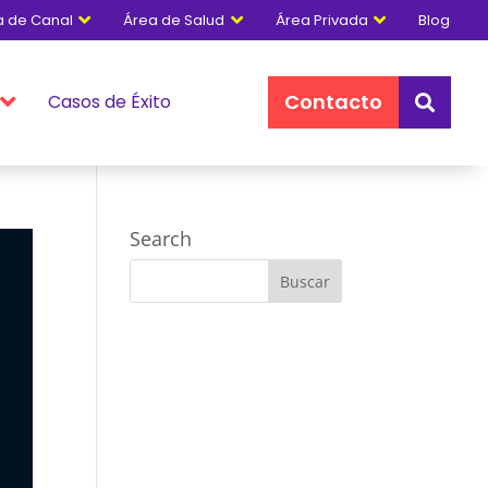
a de Canal
Área de Salud
Área Privada
Blog



Contacto
Casos de Éxito


Search