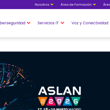
Nosotros
Área de Formación
Áre


berseguridad
Servicios IT
Voz y Conectividad

