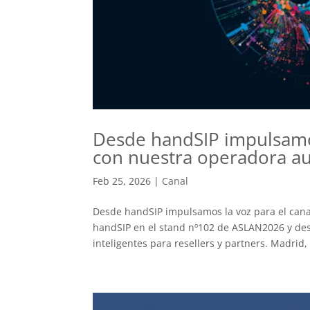
Desde handSIP impulsamo
con nuestra operadora au
Feb 25, 2026
|
Canal
Desde handSIP impulsamos la voz para el cana
handSIP en el stand nº102 de ASLAN2026 y des
inteligentes para resellers y partners. Madrid, 