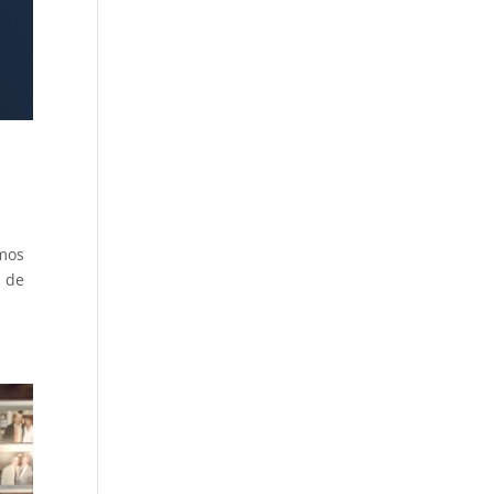
emos
a de