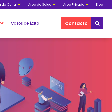
a de Canal
Área de Salud
Área Privada
Blog



Contacto
Casos de Éxito

