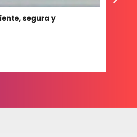
iente, segura y
Macm
Macmi
Leer