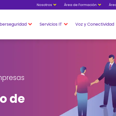
Nosotros
Área de Formación
Áre


berseguridad
Servicios IT
Voz y Conectividad


empresas
o de 