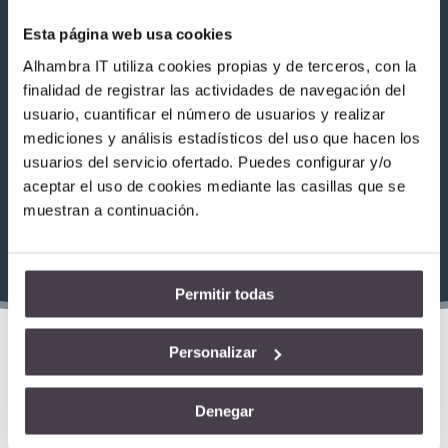
configurar tus necesidades como Managed Service
Esta página web usa cookies
Provider (MSP).
Alhambra IT utiliza cookies propias y de terceros, con la
finalidad de registrar las actividades de navegación del
Centralita Multiempresa
usuario, cuantificar el número de usuarios y realizar
Plataforma de Fax
mediciones y análisis estadísticos del uso que hacen los
Plataforma de SMS
usuarios del servicio ofertado. Puedes configurar y/o
SBC Teams (Anynode)
aceptar el uso de cookies mediante las casillas que se
SBC Webex (Cisco Cube)
muestran a continuación.
Permitir todas
Personalizar
Trabajamos con los
Denegar