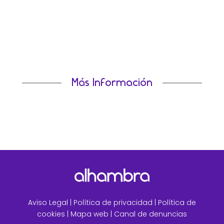
El avance del 26,8% registrado en el último cuatrimeste
del año refuerza nuestra trayectoria de
crecimiento.Madrid, 22 de...
Más Información
Aviso Legal
|
Política de privacidad |
Política de
cookies |
Mapa web
|
Canal de denuncias