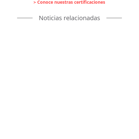
> Conoce nuestras certificaciones
Noticias relacionadas
Avanzamos en nuestra estrategia de
ciberseguridad, resiliencia operativa y
cumplimiento normativo, reforzando nuestro...