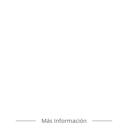
El avance del 26,8% registrado en el último
cuatrimeste del año refuerza nuestra
trayectoria de crecimiento.Madrid, 22 de...
Más Información