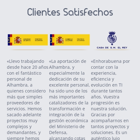
Clientes Satisfechos
«Llevo trabajando
«La aportación de
«Enhorabuena por
«Co
desde hace 20 años
Alhambra, y
contar con la
SO
con el fantástico
especialmente la
experiencia,
Zol
personal de
dedicación de su
eficiencia y
nue
Alhambra, a
excelente personal,
evolución en TI
tra
quienes considero
ha sido uno de los
durante tantos
pro
más que simples
más importantes
años. Vuestra
vig
proveedores de
catalizadores de la
progresión es
va 
servicios. Hemos
transformación e
nuestra solución.
se
sacado adelante
integración de la
Gracias por
con
proyectos muy
gestión económica
acompañarnos en
ant
complejos y
del Ministerio de
tantos proyectos y
am
demandantes, y
Defensa,
soluciones. Es un
pot
siempre hemos
alcanzando cotas
auténtico lujo
nos