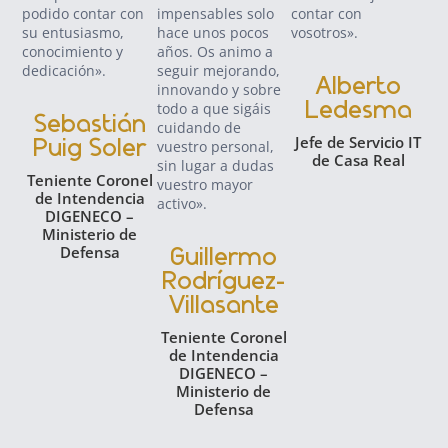
podido contar con
impensables solo
contar con
enf
su entusiasmo,
hace unos pocos
vosotros».
éxi
conocimiento y
años. Os animo a
ges
dedicación».
seguir mejorando,
gar
Alberto
innovando y sobre
seg
Ledesma
todo a que sigáis
dat
Sebastián
cuidando de
cli
Jefe de Servicio IT
Puig Soler
vuestro personal,
ser
de Casa Real
sin lugar a dudas
no
Teniente Coronel
vuestro mayor
for
de Intendencia
activo».
rel
DIGENECO –
con
Ministerio de
en
Defensa
Guillermo
dig
Rodríguez-
más
Villasante
Teniente Coronel
C
de Intendencia
DIGENECO –
IT
Ministerio de
Defensa