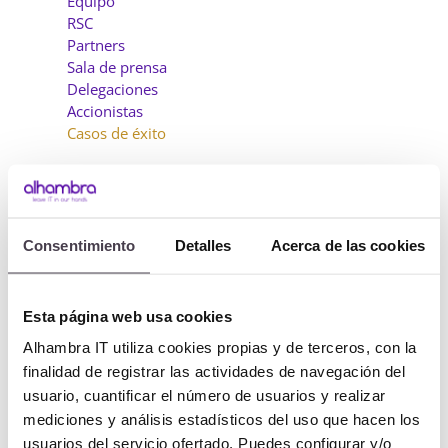
Equipo
RSC
Partners
Sala de prensa
Delegaciones
Accionistas
Casos de éxito
Talento
Somos Alhambra
Consentimiento
Detalles
Acerca de las cookies
Ofertas de empleo
Centros colaboradores
Esta página web usa cookies
Hablamos
Alhambra IT utiliza cookies propias y de terceros, con la
Incidencias
finalidad de registrar las actividades de navegación del
Gestión de datos personales
usuario, cuantificar el número de usuarios y realizar
Felicitaciones
mediciones y análisis estadísticos del uso que hacen los
Enviar curriculum
usuarios del servicio ofertado. Puedes configurar y/o