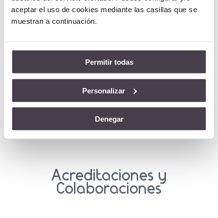
aceptar el uso de cookies mediante las casillas que se
Área Privada
muestran a continuación.
Acceso Clientes: MIA
Acceso Remoto
Acceso Empleados: MyNet
Permitir todas
Personalizar
Denegar
Acreditaciones y
Colaboraciones