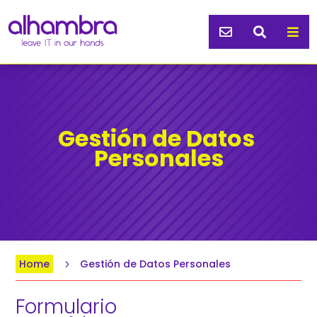



Gestión de Datos 
Personales
Home
Gestión de Datos Personales
5
Formulario 