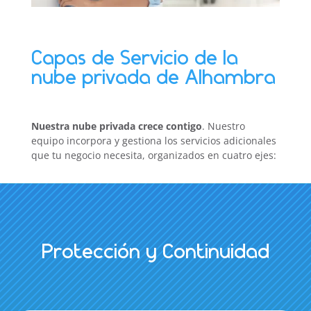
Capas de Servicio de la
nube privada de Alhambra
Nuestra nube privada crece contigo
. Nuestro
equipo incorpora y gestiona los servicios adicionales
que tu negocio necesita, organizados en cuatro ejes:
Protección y Continuidad