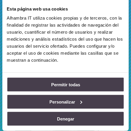
Esta página web usa cookies
Alhambra IT utiliza cookies propias y de terceros, con la
finalidad de registrar las actividades de navegación del
usuario, cuantificar el número de usuarios y realizar
Seguridad de aplicaciones
mediciones y análisis estadísticos del uso que hacen los
web
usuarios del servicio ofertado. Puedes configurar y/o
Protección frente a ataques web y bots, con
aceptar el uso de cookies mediante las casillas que se
balanceo integrado, cumplimiento regulatorio y
muestran a continuación.
visibilidad en tiempo real.
Más info
Permitir todas
Personalizar
Denegar