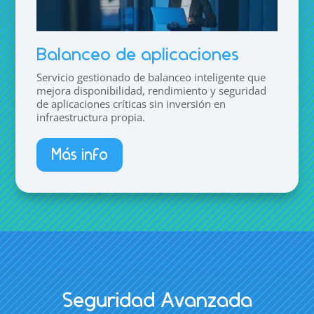
Balanceo de aplicaciones
Servicio gestionado de balanceo inteligente que
mejora disponibilidad, rendimiento y seguridad
de aplicaciones críticas sin inversión en
infraestructura propia.
Más info
Seguridad Avanzada