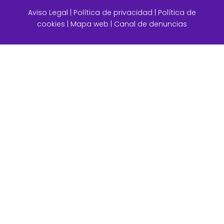
Aviso Legal
|
Política de privacidad |
Política de
cookies |
Mapa web
|
Canal de denuncias
Déjanos una reseña de Google.