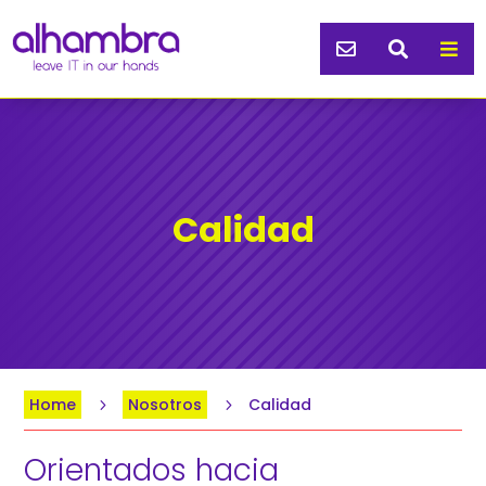



Calidad
Home
Nosotros
Calidad
5
5
Orientados hacia 