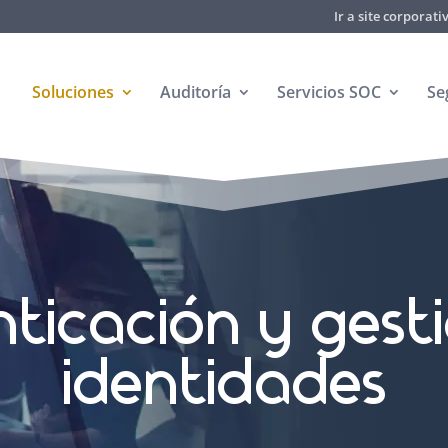
Ir a site corporat
Soluciones
Auditoría
Servicios SOC
Se
ticación y gest
identidades