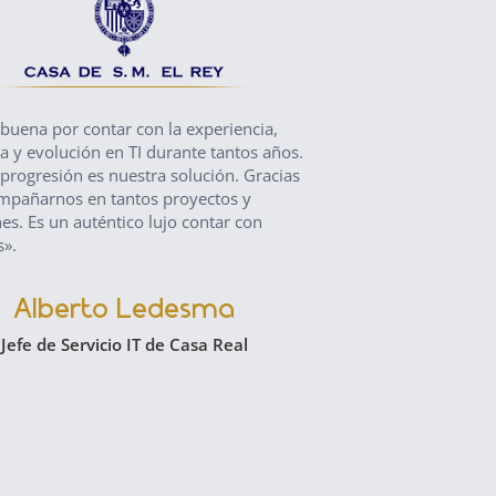
buena por contar con la experiencia,
«Con el servicio SOC de
ia y evolución en TI durante tantos años.
una nueva era de tranqui
progresión es nuestra solución. Gracias
vigilancia proactiva va m
mpañarnos en tantos proyectos y
convencional, anticipá
es. Es un auténtico lujo contar con
potenciales, lo que nos 
s».
en el éxito de nuestras 
garantizamos la segurid
nuestros clientes. Los s
Alberto Ledesma
permiten fortalecer relac
confianza duradera en u
Jefe de Servicio IT de Casa Real
vez más complejo».
Segundo C
IT Manage