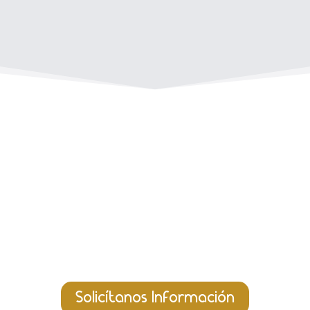
ad gestionada que nece
Solicítanos Información