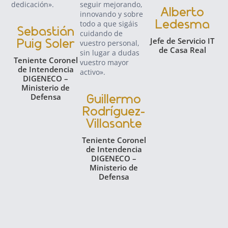
dedicación».
seguir mejorando,
gar
Alberto
innovando y sobre
seg
Ledesma
todo a que sigáis
dat
Sebastián
cuidando de
cli
Jefe de Servicio IT
Puig Soler
vuestro personal,
ser
de Casa Real
sin lugar a dudas
no
Teniente Coronel
vuestro mayor
for
de Intendencia
activo».
rel
DIGENECO –
con
Ministerio de
en
Defensa
Guillermo
dig
Rodríguez-
más
Villasante
Teniente Coronel
C
de Intendencia
DIGENECO –
IT
Ministerio de
Defensa