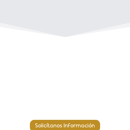
La Ciberseguridad
gestionada que necesita tu
negocio.
Solicítanos Información