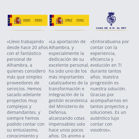
«Llevo trabajando
«La aportación de
«Enhorabuena por
«Co
desde hace 20 años
Alhambra, y
contar con la
SO
con el fantástico
especialmente la
experiencia,
Zol
personal de
dedicación de su
eficiencia y
nue
Alhambra, a
excelente personal,
evolución en TI
tra
quienes considero
ha sido uno de los
durante tantos
pro
más que simples
más importantes
años. Vuestra
vig
proveedores de
catalizadores de la
progresión es
va 
servicios. Hemos
transformación e
nuestra solución.
se
sacado adelante
integración de la
Gracias por
con
proyectos muy
gestión económica
acompañarnos en
ant
complejos y
del Ministerio de
tantos proyectos y
am
demandantes, y
Defensa,
soluciones. Es un
pot
siempre hemos
alcanzando cotas
auténtico lujo
nos
podido contar con
impensables solo
contar con
enf
su entusiasmo,
hace unos pocos
vosotros».
éxi
conocimiento y
años. Os animo a
ges