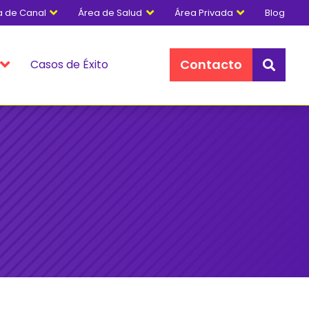
a de Canal
Área de Salud
Área Privada
Blog



Contacto
Casos de Éxito

