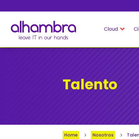
Cloud
Ci

Talento
Home
Nosotros
Tale
5
5