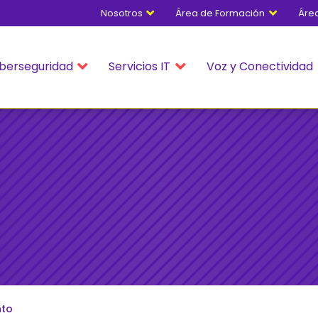
Nosotros
Área de Formación
Áre


berseguridad
Servicios IT
Voz y Conectividad


nto