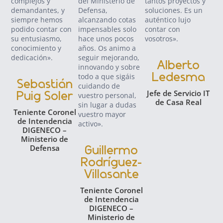
complejos y
del Ministerio de
tantos proyectos y
am
demandantes, y
Defensa,
soluciones. Es un
pot
siempre hemos
alcanzando cotas
auténtico lujo
nos
podido contar con
impensables solo
contar con
enf
su entusiasmo,
hace unos pocos
vosotros».
éxi
conocimiento y
años. Os animo a
ges
dedicación».
seguir mejorando,
gar
Alberto
innovando y sobre
seg
Ledesma
todo a que sigáis
dat
Sebastián
cuidando de
cli
Jefe de Servicio IT
Puig Soler
vuestro personal,
ser
de Casa Real
sin lugar a dudas
no
Teniente Coronel
vuestro mayor
for
de Intendencia
activo».
rel
DIGENECO –
con
Ministerio de
en
Defensa
Guillermo
dig
Rodríguez-
más
Villasante
Teniente Coronel
C
de Intendencia
DIGENECO –
IT
Ministerio de