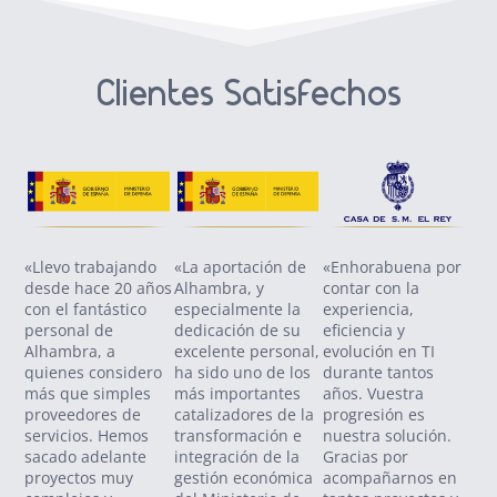
Clientes Satisfechos
«Llevo trabajando
«La aportación de
«Enhorabuena por
«Co
desde hace 20 años
Alhambra, y
contar con la
SO
con el fantástico
especialmente la
experiencia,
Zol
personal de
dedicación de su
eficiencia y
nue
Alhambra, a
excelente personal,
evolución en TI
tra
quienes considero
ha sido uno de los
durante tantos
pro
más que simples
más importantes
años. Vuestra
vig
proveedores de
catalizadores de la
progresión es
va 
servicios. Hemos
transformación e
nuestra solución.
se
sacado adelante
integración de la
Gracias por
con
proyectos muy
gestión económica
acompañarnos en
ant