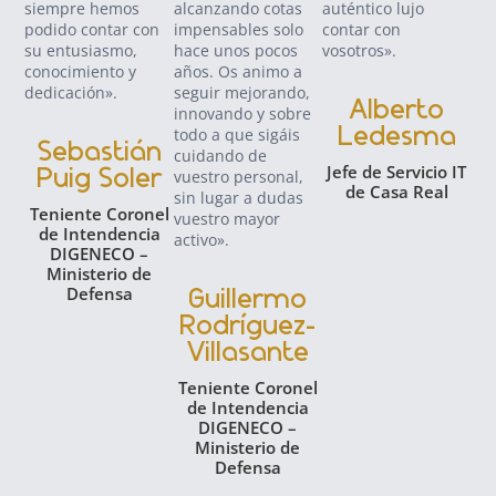
siempre hemos
alcanzando cotas
auténtico lujo
nos
podido contar con
impensables solo
contar con
enf
su entusiasmo,
hace unos pocos
vosotros».
éxi
conocimiento y
años. Os animo a
ges
dedicación».
seguir mejorando,
gar
Alberto
innovando y sobre
seg
Ledesma
todo a que sigáis
dat
Sebastián
cuidando de
cli
Jefe de Servicio IT
Puig Soler
vuestro personal,
ser
de Casa Real
sin lugar a dudas
no
Teniente Coronel
vuestro mayor
for
de Intendencia
activo».
rel
DIGENECO –
con
Ministerio de
en
Defensa
Guillermo
dig
Rodríguez-
más
Villasante
Teniente Coronel
C
de Intendencia
DIGENECO –
IT
Ministerio de
Defensa