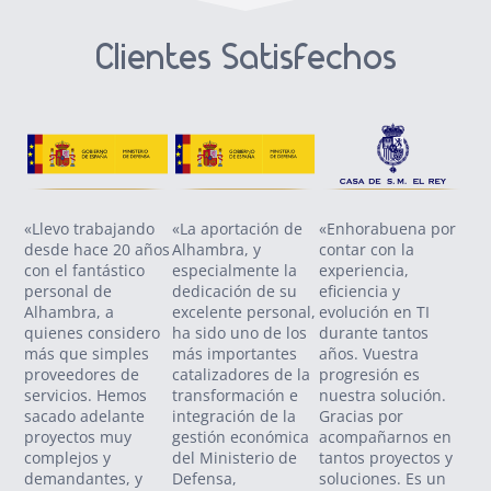
Clientes Satisfechos
«Llevo trabajando
«La aportación de
«Enhorabuena por
«Co
desde hace 20 años
Alhambra, y
contar con la
SO
con el fantástico
especialmente la
experiencia,
Zol
personal de
dedicación de su
eficiencia y
nue
Alhambra, a
excelente personal,
evolución en TI
tra
quienes considero
ha sido uno de los
durante tantos
pro
más que simples
más importantes
años. Vuestra
vig
proveedores de
catalizadores de la
progresión es
va 
servicios. Hemos
transformación e
nuestra solución.
se
sacado adelante
integración de la
Gracias por
con
proyectos muy
gestión económica
acompañarnos en
ant
complejos y
del Ministerio de
tantos proyectos y
am
demandantes, y
Defensa,
soluciones. Es un
pot