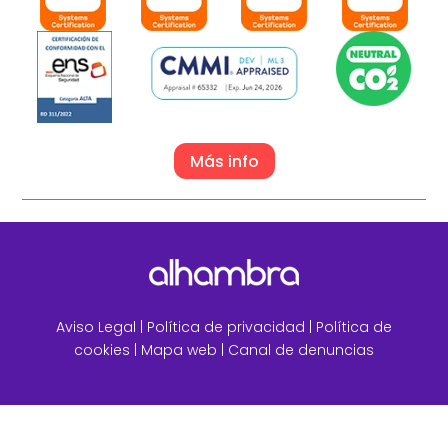
Más info
Aviso Legal
|
Política de privacidad |
Política de
cookies |
Mapa web
|
Canal de denuncias