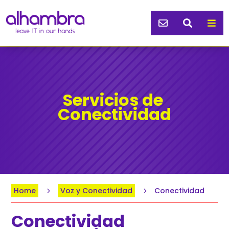



Servicios de 
Conectividad
Home
Voz y Conectividad
Conectividad
5
5
Conectividad 