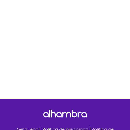
El avance del 26,8% registrado en el último cuatrimeste
del año refuerza nuestra trayectoria de
crecimiento.Madrid, 22 de...
Aviso Legal
|
Política de privacidad |
Política de