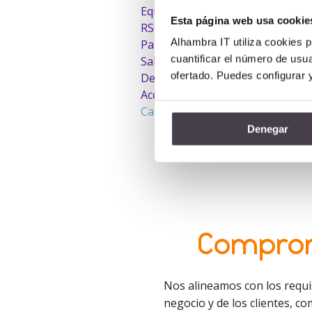
Equipo
Esta página web usa cookie
RSC
Alhambra IT utiliza cookies p
Partners
cuantificar el número de usua
Sala de prensa
ofertado. Puedes configurar 
Delegaciones
Accionistas
Casos de éxito
Denegar
Comprome
Nos alineamos con los requis
negocio y de los clientes, 