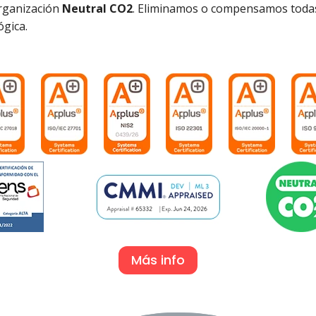
organización
Neutral CO2
. Eliminamos o compensamos todas
ógica.
Más info