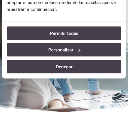
aceptar el uso de cookies mediante las casillas que se
muestran a continuación.
Te ayudamos con los
Permitir todas
Proyectos Tecnológicos de
tus Clientes
Personalizar
¿Hablamos?
Denegar