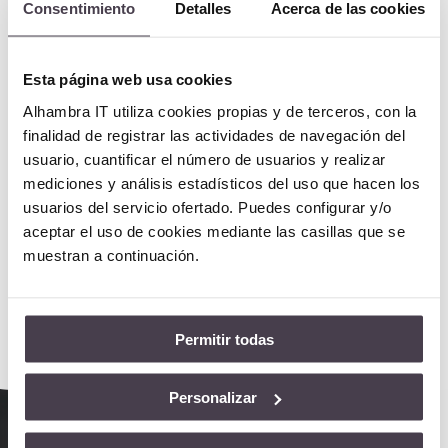
Consentimiento
Detalles
Acerca de las cookies
Filtra fácilmente el contenido de los SMS: por palabras
inadecuadas, generando listas negras de números…
Esta página web usa cookies
Alhambra IT utiliza cookies propias y de terceros, con la
finalidad de registrar las actividades de navegación del

usuario, cuantificar el número de usuarios y realizar
mediciones y análisis estadísticos del uso que hacen los
usuarios del servicio ofertado. Puedes configurar y/o
Envíos programables
aceptar el uso de cookies mediante las casillas que se
Realiza los envíos a través de plantillas predefinidas y de
muestran a continuación.
forma inmediata o en diferido, programando el envío.
Permitir todas
Personalizar