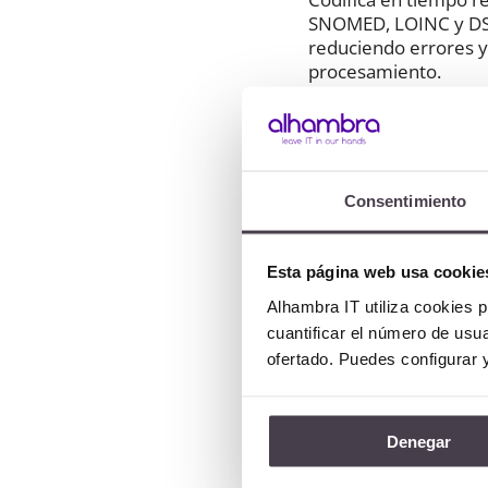
SNOMED, LOINC y DSM
reduciendo errores 
procesamiento.
Precisión clí
Consentimiento

Alcanza un nivel de 
Esta página web usa cookie
97 % gracias a su mo
contextual, respald
Alhambra IT utiliza cookies p
auditoría que garanti
cuantificar el número de usua
ofertado. Puedes configurar 
Denegar
Seguridad y
