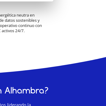
nergética neutra en
de datos sostenibles y
 operativo continuo con
activos 24/7.
en Alhambra?
os liderando la