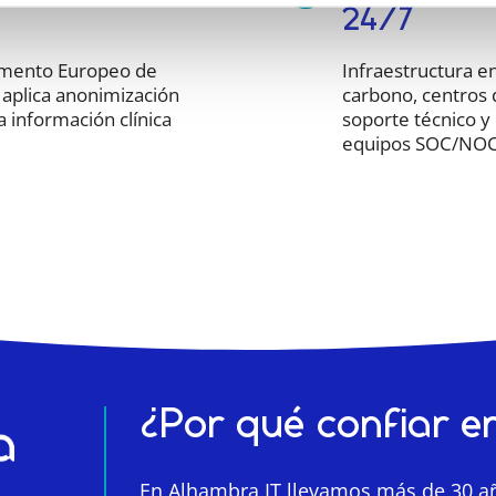
24/7
amento Europeo de
Infraestructura e
l, aplica anonimización
carbono, centros 
 información clínica
soporte técnico y
equipos SOC/NOC 
¿Por qué confiar 
En Alhambra IT llevamos más de 30 añ