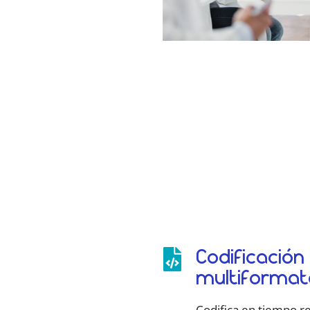
Codificació

multiformat
Codifica en tiempo re