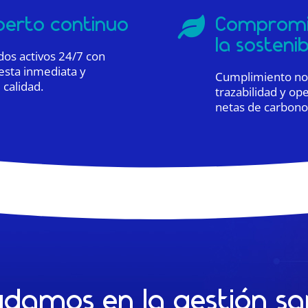
perto continuo
Compromis

la sostenib
dos activos 24/7 con
esta inmediata y
Cumplimiento nor
calidad.
trazabilidad y op
netas de carbono
damos en la gestión san