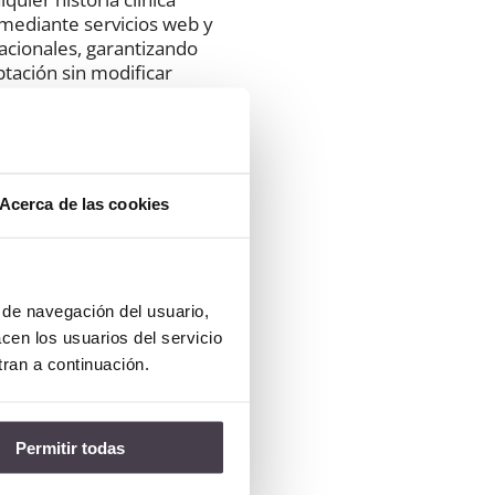
 mediante servicios web y
acionales, garantizando
ptación sin modificar
ento a gran
Acerca de las cookies
.000 episodios clínicos por
s de navegación del usuario,
 una explotación de datos
acen los usuarios del servicio
iempo real y compatible con
tran a continuación.
.
Permitir todas
idad y soporte