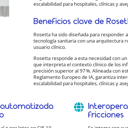
escalabilidad para hospitales, clínicas y as
Beneficios clave de Rose
Rosetta ha sido diseñada para responder a 
tecnología sanitaria con una arquitectura r
usuario clínico.
Rosetta responde a esta necesidad con un
que interpreta el contexto clínico de los i
precisión superior al 97 %. Alineada con e
Reglamento Europeo de IA, garantiza inter
escalabilidad para hospitales, clínicas y as
n automatizada
Interoperab

o
fricciones
al o por lotes en CIE-10,
Se integra con cual