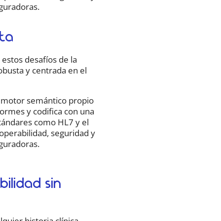
eguradoras.
tta
estos desafíos de la
obusta y centrada en el
 motor semántico propio
nformes y codifica con una
stándares como HL7 y el
operabilidad, seguridad y
eguradoras.
ilidad sin
quier historia clínica