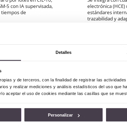
-5 con IA supervisada,
electrónica (HCE)
y tiempos de
estándares intern
trazabilidad y ada
infraestructuras.
nica verificada
Procesami
Detalles

escala
concordancia superior al
s
tor semántico
Gestiona más de 1
ado por un módulo de
ropias y de terceros, con la finalidad de registrar las actividade
hora, permitiendo
za calidad y trazabilidad.
rios y realizar mediciones y análisis estadísticos del uso que h
médicos ágil, en t
y/o aceptar el uso de cookies mediante las casillas que se mues
análisis avanzados
Personalizar
 cumplimiento
Sostenibil
