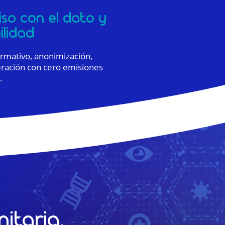
o con el dato y
ilidad
mativo, anonimización,
eración con cero emisiones
.
itaria.