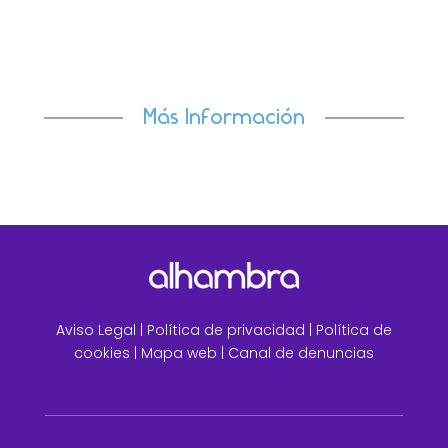
a la compañía adaptar, en todo momento, su
infraestructura a los...
Más Información
Aviso Legal
|
Política de privacidad |
Política de
cookies |
Mapa web
|
Canal de denuncias