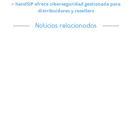
> handSIP ofrece ciberseguridad gestionada para
distribuidores y resellers
Noticias relacionadas
Visita handSIP en el stand nº102 de ASLAN2026 y