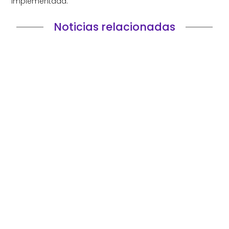
implementada.
Noticias relacionadas
Elegir una consultora IT es una de esas decisiones
que parecen puramente tecnológicas hasta que
empiezan a afectar al...