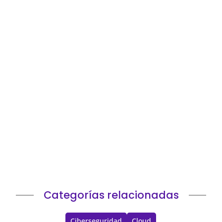
La pregunta ya no es dónde está el dato, sino
quién puede demostrar que lo gobierna Durante
años, muchas decisiones cloud...
Categorías relacionadas
Ciberseguridad
Cloud