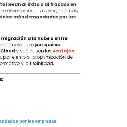
e llevan al éxito o al fracaso en
. Te enseñamos las claves, además,
vicios más demandados por las
 migración a la nube o entre
hablamos sobre
por qué es
l Cloud
y cuáles son las
ventajas
 por ejemplo, la optimización de
rmativo y la flexibilidad.
s:
Elegi
una 
que 
tecn
empie
andados por las empresas