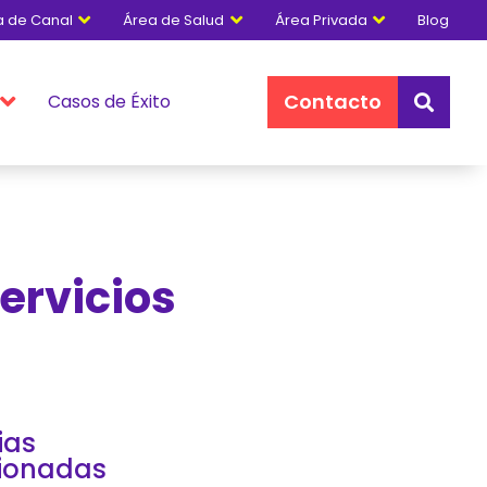
a de Canal
Área de Salud
Área Privada
Blog



Contacto
Casos de Éxito


Servicios
ias
cionadas