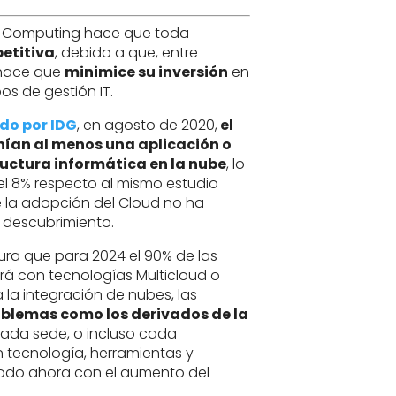
ud Computing hace que toda
etitiva
, debido a que, entre
 hace que
minimice su inversión
en
os de gestión IT.
do por IDG
, en agosto de 2020,
el
nían al menos una aplicación o
ructura informática en la nube
, lo
l 8% respecto al mismo estudio
e la adopción del Cloud no ha
 descubrimiento.
ra que para 2024 el 90% de las
á con tecnologías Multicloud o
a la integración de nubes, las
oblemas como los derivados de la
da sede, o incluso cada
La p
 tecnología, herramientas y
dónd
todo ahora con el aumento del
quié
que 