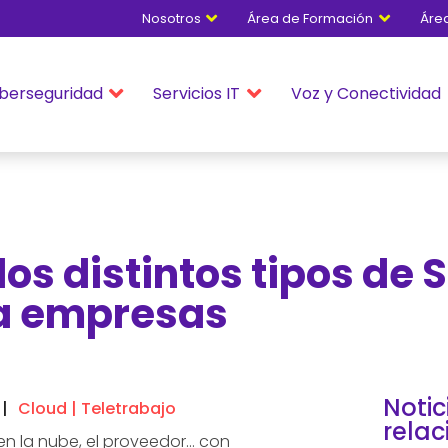
Nosotros
Área de Formación
Áre


berseguridad
Servicios IT
Voz y Conectividad


los distintos tipos de 
a empresas
Notic
Cloud
|
Teletrabajo
rela
o en la nube, el proveedor… con