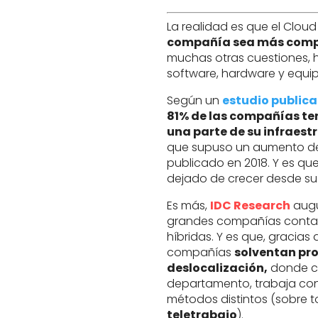
La realidad es que el Clo
compañía sea más comp
muchas otras cuestiones,
software, hardware y equip
Según un
estudio publica
81% de las compañías te
una parte de su infraest
que supuso un aumento de
publicado en 2018. Y es qu
dejado de crecer desde su
Es más,
IDC Research
augu
grandes compañías contar
híbridas. Y es que, gracias 
compañías
solventan pr
deslocalización,
donde ca
departamento, trabaja con
métodos distintos (sobre 
teletrabajo
).