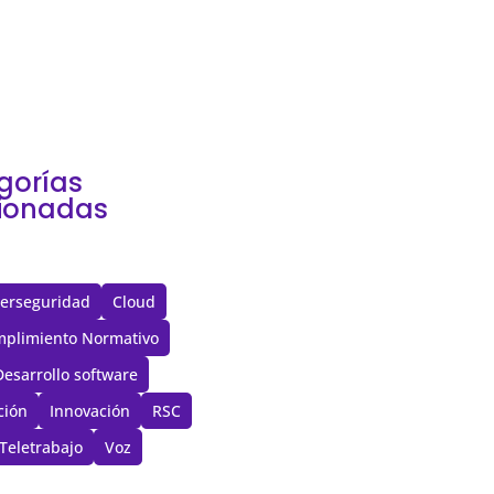
, muchas decisiones
...
gorías
cionadas
erseguridad
Cloud
plimiento Normativo
Desarrollo software
ción
Innovación
RSC
Teletrabajo
Voz