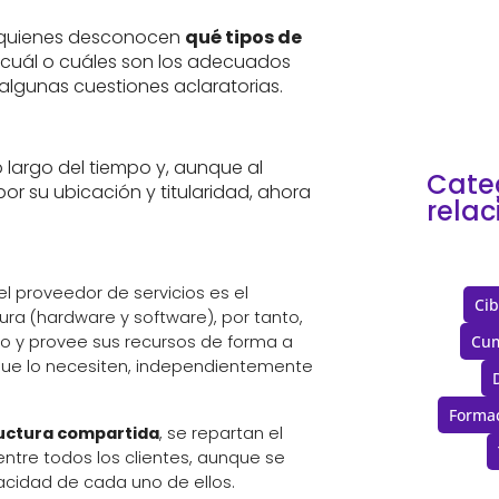
años
cloud
 quienes desconocen
qué tipos de
 cuál o cuáles son los adecuados
lgunas cuestiones aclaratorias.
 largo del tiempo y, aunque al
Cate
por su ubicación y titularidad, ahora
rela
el proveedor de servicios es el
Cib
tura (hardware y software), por tanto,
o y provee sus recursos de forma a
Cum
ue lo necesiten, independientemente
Forma
ructura compartida
, se repartan el
ntre todos los clientes, aunque se
vacidad de cada uno de ellos.