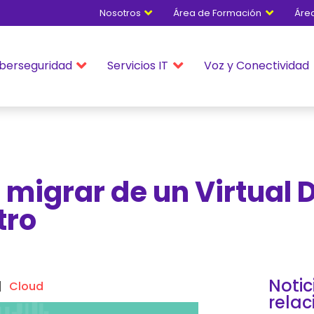
Nosotros
Área de Formación
Áre


berseguridad
Servicios IT
Voz y Conectividad


l migrar de un Virtual 
tro
Notic
Cloud
rela