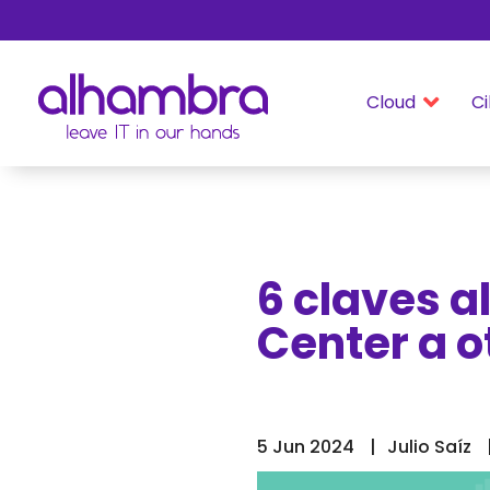
Cloud
Ci

6 claves a
Center a o
5 Jun 2024
Julio Saíz