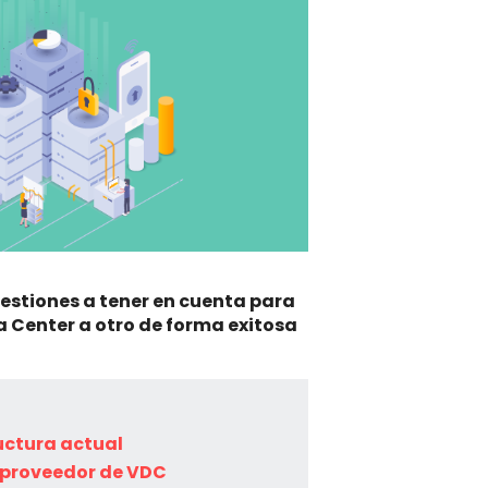
estiones a tener en cuenta para
a Center a otro de forma exitosa
Elegi
una 
que 
tecn
empie
ructura actual
 proveedor de VDC