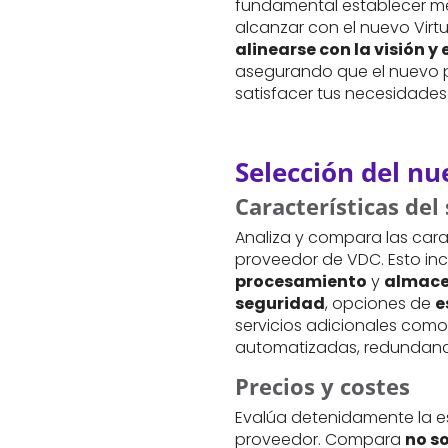
fundamental establecer me
alcanzar con el nuevo Virt
alinearse con la visión y
asegurando que el nuevo 
satisfacer tus necesidades
Selección del n
Características del 
Analiza y compara las cara
proveedor de VDC. Esto in
procesamiento
y
almac
seguridad
, opciones de
e
servicios adicionales com
automatizadas, redundancia
Precios y costes
Evalúa detenidamente la e
proveedor. Compara
no s