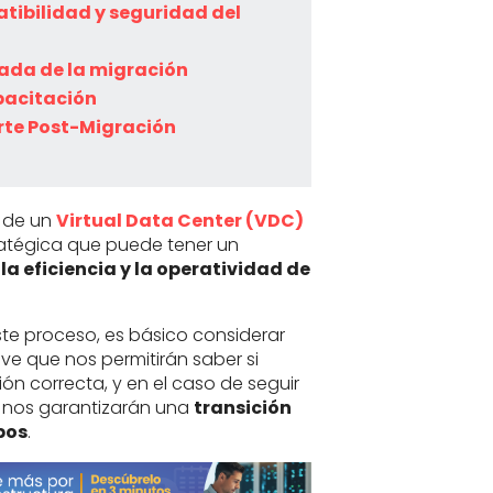
tibilidad y seguridad del
lada de la migración
pacitación
rte Post-Migración
n de un
Virtual Data Center (VDC)
ratégica que puede tener un
la eficiencia y la operatividad de
te proceso, es básico considerar
ve que nos permitirán saber si
n correcta, y en el caso de seguir
, nos garantizarán una
transición
pos
.
La p
dónd
quié
que 