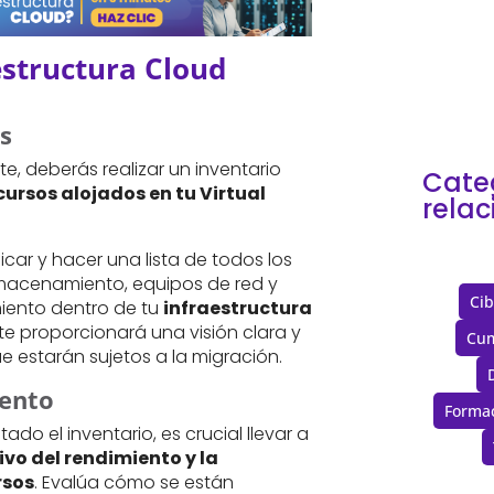
años
cloud
estructura Cloud
os
, deberás realizar un inventario
Cate
cursos alojados en tu Virtual
rela
icar y hacer una lista de todos los
lmacenamiento, equipos de red y
Cib
iento dentro de tu
infraestructura
 te proporcionará una visión clara y
Cum
e estarán sujetos a la migración.
iento
Forma
o el inventario, es crucial llevar a
ivo del rendimiento y la
rsos
. Evalúa cómo se están