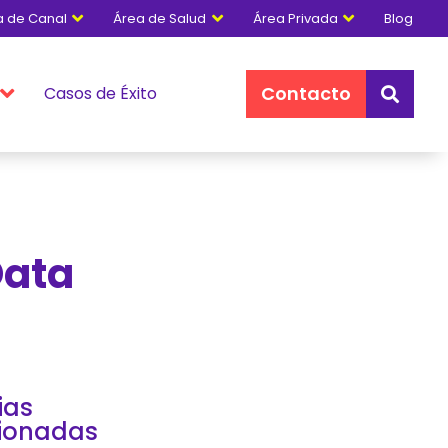
a de Canal
Área de Salud
Área Privada
Blog



Contacto
Casos de Éxito


Data
ias
cionadas