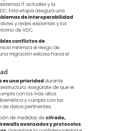
sistemas IT actuales y la
 VDC. Esta etapa asegura una
problemas de interoperabilidad
idores y redes existentes y los
torno de VDC.
ibles conflictos de
nicio minimiza el riesgo de
una migración exitosa hacia el
dad
s es una prioridad
durante
raestructura. Asegúrate de que el
umpla con los más altos
ibernética y cumpla con las
 de datos pertinentes.
ación de medidas de
cifrado,
firewalls avanzados y protocolos
dos
. Garantizar la confidencialidad e