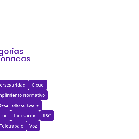
, muchas decisiones
...
gorías
cionadas
erseguridad
Cloud
plimiento Normativo
Desarrollo software
ción
Innovación
RSC
Teletrabajo
Voz