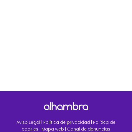
El Hospital Universitario Puerta de Hierro
Majadahonda y Alhambra Health, nuestra Área
de Salud, galardonados por el...
Aviso Legal
|
Política de privacidad |
Política de
cookies |
Mapa web
|
Canal de denuncias