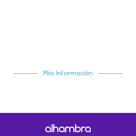
El avance del 26,8% registrado en el último cuatrimeste
del año refuerza nuestra trayectoria de
crecimiento.Madrid, 22 de...
Más Información