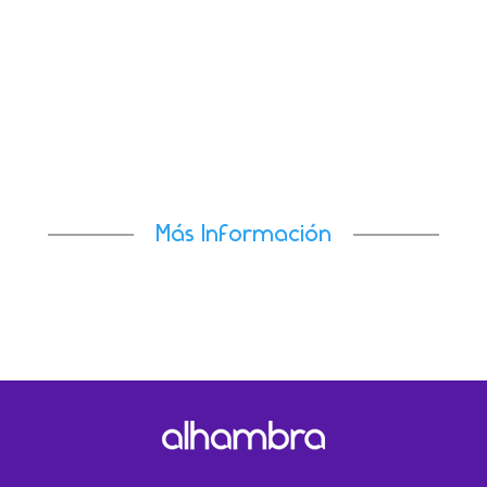
El avance del 26,8% registrado en el último cuatrimeste
del año refuerza nuestra trayectoria de
crecimiento.Madrid, 22 de...
Más Información