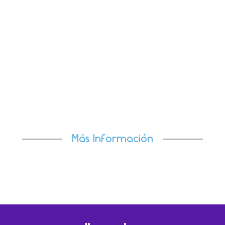
El avance del 26,8% registrado en el último cuatrimeste
del año refuerza nuestra trayectoria de
crecimiento.Madrid, 22 de...
Más Información