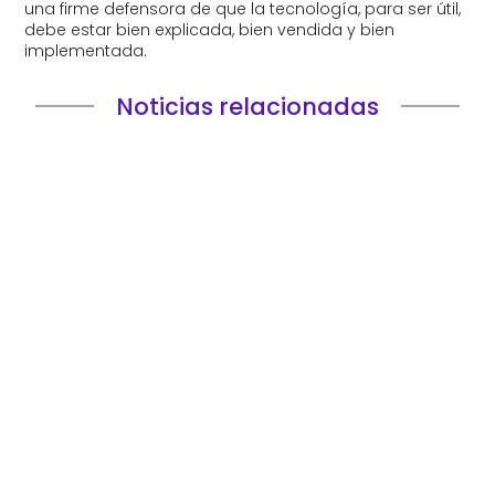
una firme defensora de que la tecnología, para ser útil,
debe estar bien explicada, bien vendida y bien
implementada.
Noticias relacionadas
Elegir una consultora IT es una de esas decisiones
que parecen puramente tecnológicas hasta que