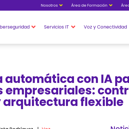
Nosotros
Área de Formación
Áre


berseguridad
Servicios IT
Voz y Conectividad


 automática con IA p
s empresariales: contr
y arquitectura flexible
Notic