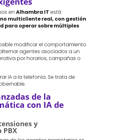
xigentes
mos en
Alhambra IT
está
no multicliente real, con gestión
d para operar sobre múltiples
osible modificar el comportamiento
 alternar agentes asociados a un
erativa por horarios, campañas o
ar IA a la telefonía. Se trata de
gobernable.
nzadas de la
ática con IA de
tensiones y
a PBX