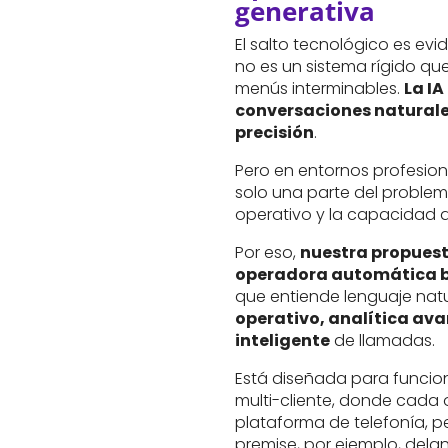
generativa
El salto tecnológico es ev
no es un sistema rígido qu
menús interminables.
La IA
conversaciones naturale
precisión
.
Pero en entornos profesion
solo una parte del problema
operativo y la capacidad d
Por eso,
nuestra propuest
operadora automática b
que entiende lenguaje natu
operativo, analítica av
inteligente
de llamadas.
Está diseñada para funcio
multi-cliente, donde cada 
plataforma de telefonía, p
premise, por ejemplo, del