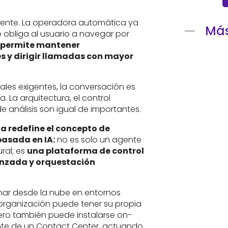
idente. La operadora automática ya
Más
e obliga al usuario a navegar por
permite mantener
s y dirigir llamadas con mayor
ales exigentes, la conversación es
. La arquitectura, el control
e análisis son igual de importantes.
a redefine el concepto de
asada en IA:
no es solo un agente
ral; es
una plataforma de control
anzada y orquestación
nar desde la nube en entornos
organización puede tener su propia
ero también puede instalarse on-
ante de un Contact Center, actuando