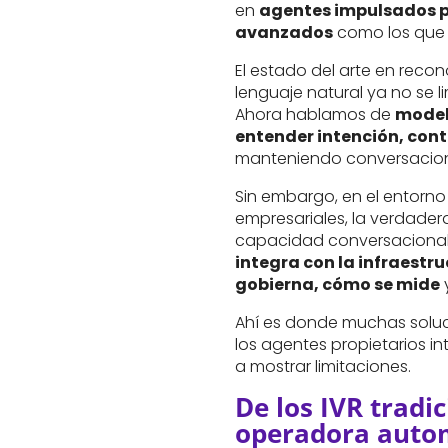
en
agentes impulsados p
avanzados
como los que 
El estado del arte en reco
lenguaje natural ya no se li
Ahora hablamos de
model
entender intención, con
manteniendo conversacione
Sin embargo, en el entorn
empresariales, la verdader
capacidad conversacional
integra con la infraestr
gobierna, cómo se mide
Ahí es donde muchas solu
los agentes propietarios i
a mostrar limitaciones.
De los IVR tradic
operadora autom