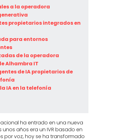
ales a la operadora
generativa
ntes propietarios integrados en
ada para entornos
entes
adas de la operadora
de Alhambra IT
gentes de IA propietarios de
efonía
a IA en la telefonía
sacional ha entrado en una nueva
s unos años era un IVR basado en
os por voz, hoy se ha transformado
La p