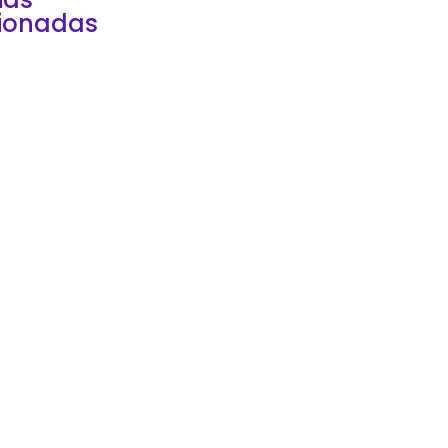
cionadas
r una consultora IT es
de esas decisiones
parecen puramente
ológicas hasta que
zan a afectar al...