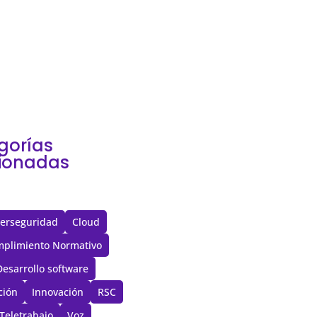
e está el dato, sino
n puede demostrar
lo gobierna Durante
, muchas decisiones
...
gorías
cionadas
erseguridad
Cloud
plimiento Normativo
Desarrollo software
ción
Innovación
RSC
Teletrabajo
Voz