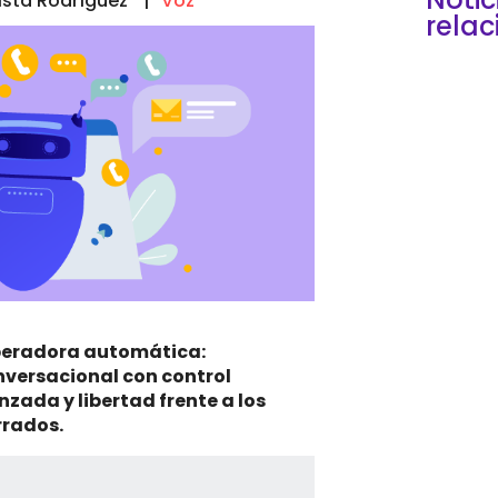
ista Rodríguez
Voz
rela
operadora automática:
onversacional con control
nzada y libertad frente a los
Elegi
rrados.
una 
que 
tecn
empie