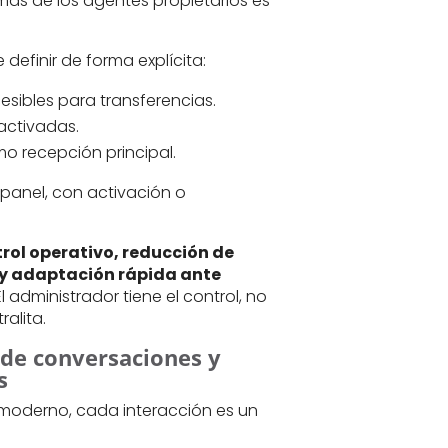
mas de los agentes propietarios es
definir de forma explícita:
sibles para transferencias.
ctivadas.
o recepción principal.
panel, con activación o
rol operativo, reducción de
 y adaptación rápida ante
 El administrador tiene el control, no
ralita.
 de conversaciones y
s
 moderno, cada interacción es un