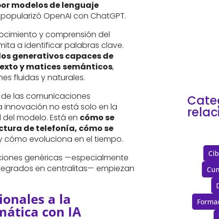
dónd
or modelos de lenguaje
quié
popularizó OpenAI con ChatGPT.
que 
años
nocimiento y comprensión del
cloud
mita a identificar palabras clave.
os generativos capaces de
texto y matices
semánticos
,
s fluidas y naturales.
o de las comunicaciones
Cate
a innovación no está solo en la
rela
 del modelo. Está en
cómo se
uctura de telefonía, cómo se
y cómo evoluciona en el tiempo.
Cib
ciones genéricas —especialmente
ntegrados en centralitas— empiezan
Cum
ionales a la
Forma
ática con IA