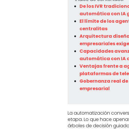
De los IVR tradicion
automática con IA 
El límite de los age
centralitas
Arquitectura diseñ
empresariales exig
Capacidades avanz
automática con IA 
Ventajas frente a a
plataformas de tel
Gobernanza real de l
empresarial
La automatización conver
etapa. Lo que hace apena
árboles de decisión guiad