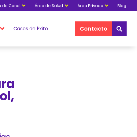
a de Canal
Área de Salud
Área Privada
Blog



Contacto
Casos de Éxito


ara
ol,
ias