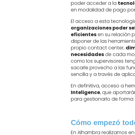
poder acceder a la
tecnol
en modalidad de pago por 
El acceso a esta tecnologí
organizaciones poder sel
eficientes
en su relación p
disponer de las herramien
propio contact center,
dim
necesidades
de cada mom
como los supervisores ten
sacarle provecho a las fu
sencilla y a través de apli
En definitiva, acceso a her
Inteligence
, que aportarán
para gestionarlo de forma e
Cómo empezó tod
En Alhambra realizamos en 