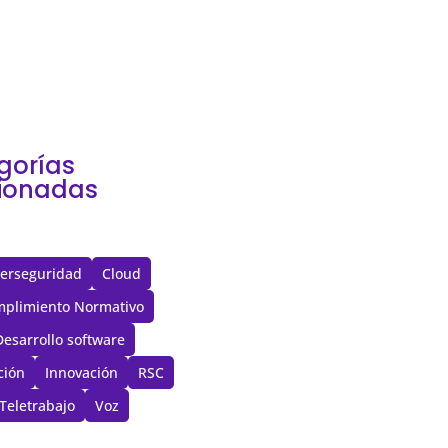
, muchas decisiones
...
gorías
cionadas
erseguridad
Cloud
plimiento Normativo
Desarrollo software
ción
Innovación
RSC
Teletrabajo
Voz