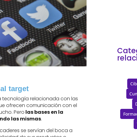
años
cloud
Cate
rela
Cib
al target
Cum
la tecnología relacionada con las
 que ofrecen comunicación con el
ucho. Pero
las bases en la
Forma
endo las mismas
.
rcaderes se servían del boca a