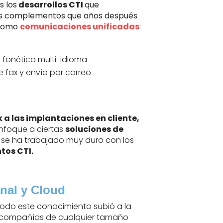
s los
desarrollos CTI
que
los complementos que años después
 como
comunicaciones unificadas
:
 fonético multi-idioma
 fax y envío por correo
 a las implantaciones en cliente,
nfoque a ciertas
soluciones de
, se ha trabajado muy duro con los
tos CTI.
anal y Cloud
 todo este conocimiento subió a la
as compañías de cualquier tamaño