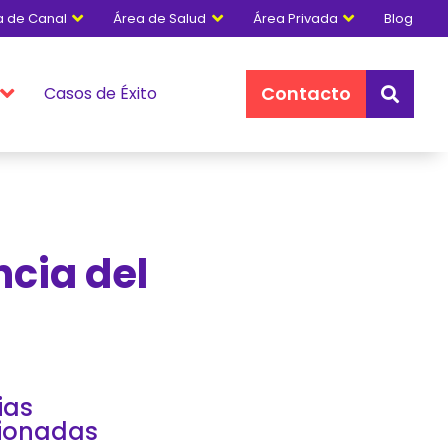
a de Canal
Área de Salud
Área Privada
Blog



Contacto
Casos de Éxito


ncia del
ias
cionadas