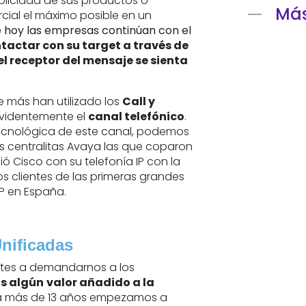
blicidad de sus productos o
Más
cial el máximo posible en un
e hoy las empresas continúan con el
tactar con su target a través de
l receptor del mensaje se sienta
e más han utilizado los
Call y
videntemente el
canal telefónico
.
tecnológica de este canal, podemos
as centralitas Avaya las que coparon
ó Cisco con su telefonía IP con la
s clientes de las primeras grandes
IP en España.
nificadas
ntes a demandarnos a los
s algún
valor añadido a la
a más de 13 años empezamos a