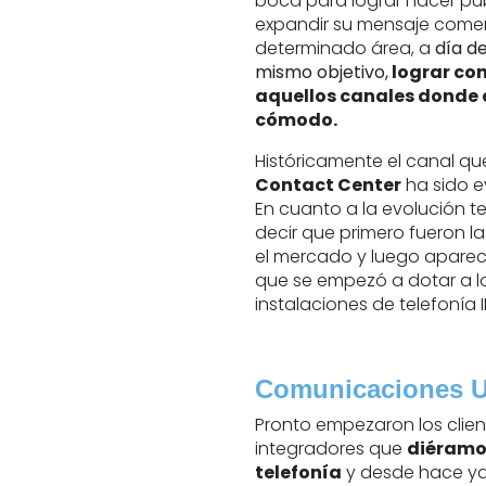
boca para lograr hacer pu
expandir su mensaje comer
determinado área, a
día d
mismo objetivo,
lograr con
aquellos canales donde e
cómodo.
Históricamente el canal qu
Contact Center
ha sido e
En cuanto a la evolución 
decir que primero fueron l
el mercado y luego apareci
que se empezó a dotar a lo
instalaciones de telefonía 
Comunicaciones U
Pronto empezaron los clie
integradores que
diéramo
telefonía
y desde hace y