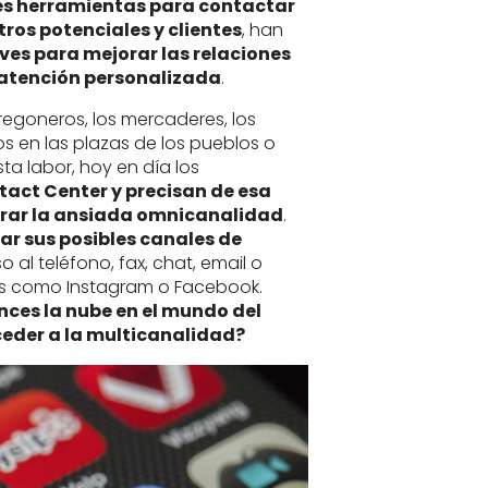
res herramientas para contactar
ros potenciales y clientes
, han
ves para mejorar las relaciones
atención personalizada
.
regoneros, los mercaderes, los
s en las plazas de los pueblos o
ta labor, hoy en día los
tact Center y precisan de esa
grar la ansiada omnicanalidad
.
ar sus posibles canales de
o al teléfono, fax, chat, email o
es como Instagram o Facebook.
ces la nube en el mundo del
eder a la multicanalidad?
La p
dónd
quié
que 