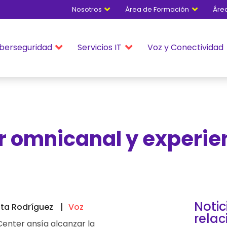
Nosotros
Área de Formación
Áre


berseguridad
Servicios IT
Voz y Conectividad


r omnicanal y experie
Notic
sta Rodríguez
Voz
rela
 Center ansía alcanzar la