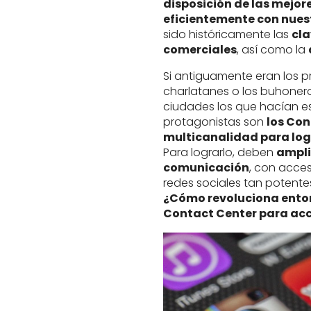
disposición de las mejo
eficientemente con nuest
sido históricamente las
cla
comerciales
, así como la
Si antiguamente eran los p
charlatanes o los buhonero
ciudades los que hacían es
protagonistas son
los Con
multicanalidad para lo
Para lograrlo, deben
ampli
comunicación
, con acces
redes sociales tan potent
¿Cómo revoluciona enton
Contact Center para acc