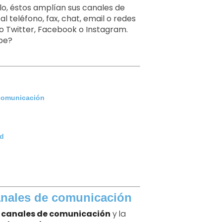
lo, éstos amplían sus canales de
 teléfono, fax, chat, email o redes
o Twitter, Facebook o Instagram.
be?
comunicación
ud
Elegi
una 
que 
tecn
anales de comunicación
empie
s canales de comunicación
y la