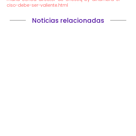
ciso-debe-ser-valiente.html
Noticias relacionadas
Elegir una consultora IT es una de esas decisiones
que parecen puramente tecnológicas hasta que
empiezan a afectar al...