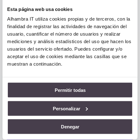
Esta página web usa cookies
Alhambra IT utiliza cookies propias y de terceros, con la
finalidad de registrar las actividades de navegación del
usuario, cuantificar el número de usuarios y realizar
mediciones y análisis estadísticos del uso que hacen los
La correcta gestión de
usuarios del servicio ofertado. Puedes configurar y/o
infraestructuras IT como
aceptar el uso de cookies mediante las casillas que se
motor de la eficiencia
muestran a continuación.
empresarial
Mar 31, 2025
|
Cloud
Permitir todas
Conoce por qué es importante conseguir una
correcta gestión de infraestructuras IT en las
organizaciones y qué decisiones se deben tomar
para...
Personalizar
leer más
Denegar