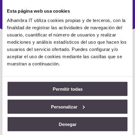
estratégico, con capacidad real de recuperación ante
cualquier eventualidad.
Esta página web usa cookies
Alhambra IT utiliza cookies propias y de terceros, con la
finalidad de registrar las actividades de navegación del
usuario, cuantificar el número de usuarios y realizar
mediciones y análisis estadísticos del uso que hacen los
usuarios del servicio ofertado. Puedes configurar y/o
aceptar el uso de cookies mediante las casillas que se
muestran a continuación.
¿Por qué elegir
Alhambra IT para tu plan
de recuperación ante
Permitir todas
desastres?
Personalizar
Con nosotros no solo obtienes un servicio: adquieres
un socio estratégico con visión, respaldo técnico y
Denegar
compromiso.