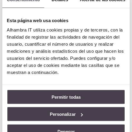
de Privacidad
y puedes ejercerlos desde
aquí
.
Muchas gracias por contactar con nosotros.
Esta página web usa cookies
Alhambra IT utiliza cookies propias y de terceros, con la
finalidad de registrar las actividades de navegación del
usuario, cuantificar el número de usuarios y realizar

Oficina Central Madrid:
mediciones y análisis estadísticos del uso que hacen los
usuarios del servicio ofertado. Puedes configurar y/o
Albasanz, 16 |
Edificio Antalia, Planta
aceptar el uso de cookies mediante las casillas que se
4ª | 28037 Madrid – España
muestran a continuación.

(+34) 91 787 23 00
Permitir todas

Otras Delegaciones
Personalizar
Rellena el formulario:
Denegar