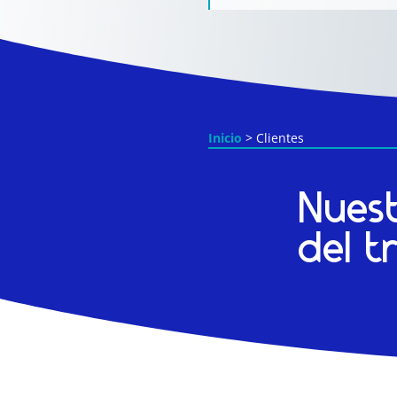
Inicio
> Clientes
Nuest
del t